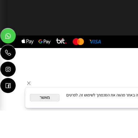
077-9965917
eliya.a.design@gmail.com
053-4358585