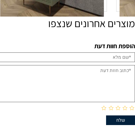
ים אחרונים שנצפו
חוות דעת
ארון אמבטיה דגם קוריאה
2,150
₪
פרטים נוספים