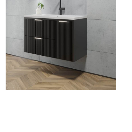
קיי
מג
מי
- גו
- ע
- 
המ
*נ
*תת