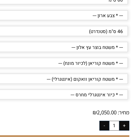
₪
2,050.00
יר: