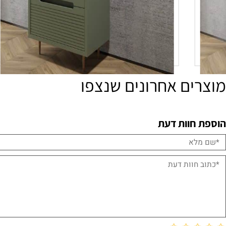
ים אחרונים שנצפו
חוות דעת
ארון אמבטיה דגם קוריאה
2,150
₪
פרטים נוספים