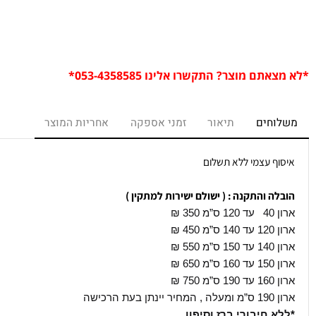
רו
ם מוצר? התקשרו אלינו 053-4358585*
חים
תיאור
זמני אספקה
אחריות המוצר
ף עצמי ללא תשלום
ה והתקנה : ( ישולם ישירות למתקין )
350
₪
45 ₪
55 ₪
65 ₪