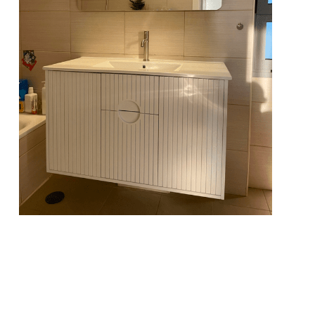
מי
המ
*נ
*תת